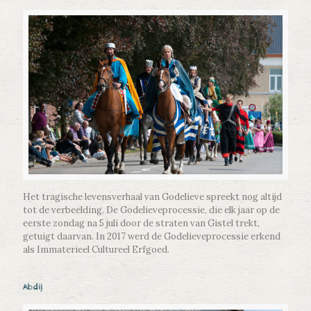
Het tragische levensverhaal van Godelieve spreekt nog altijd
tot de verbeelding. De Godelieveprocessie, die elk jaar op de
eerste zondag na 5 juli door de straten van Gistel trekt,
getuigt daarvan. In 2017 werd de Godelieveprocessie erkend
als Immaterieel Cultureel Erfgoed.
Abdij