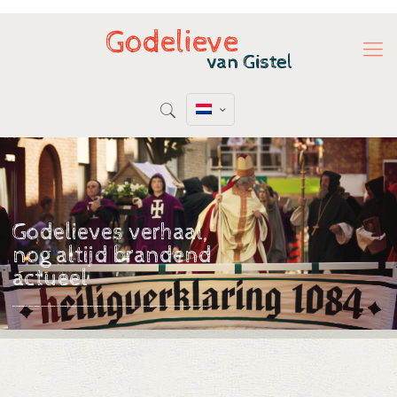
Godelieves verhaal,
nog altijd brandend
actueel